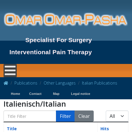
Specialist For Surgery
Interventional Pain Therapy
Publications
Other Languages
Italian Publications
Home
Contact
Map
Legal notice
Italienisch/Italian
Filter
Clear
Title
Hits